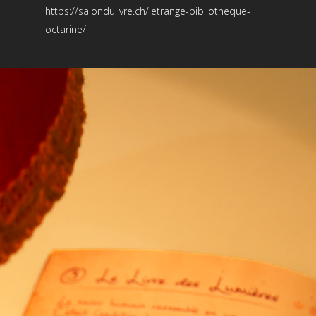
https://salondulivre.ch/letrange-bibliotheque-
octarine/