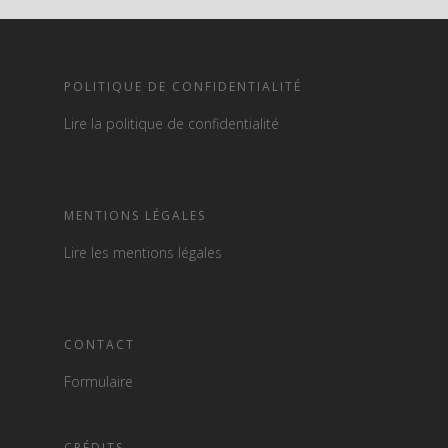
POLITIQUE DE CONFIDENTIALITÉ
Lire la politique de confidentialité
MENTIONS LÉGALES
Lire les mentions légales
CONTACT
Formulaire
CRÉDITS